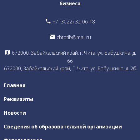
бизнеса
Общая информация о Бюро East Architect Chita
+7 (3022) 32-06-18
Документы Бюро
chtotib@mail.ru
Члены Бюро
Что предлагает Бюро
672000, Забайкальский край, г. Чита, ул. Бабушкина, д.
Участие членов Бюро
66
672000, Забайкальский край, Г. Чита, ул. Бабушкина, д. 2б
Воркшоп
Профориентационная работа со школьниками и
Главная
абитуриентами
Отчеты по деятельности Бюро
Реквизиты
Новости
Независимая оценка качества
Сведения об образовательной организации
ЦОПП ИКТ