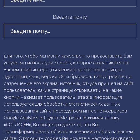
Локальные акты
Визуализация проектной деятельности
Введите почту:
Коробочные решения
Участие в мероприятиях
Проведение проверки качества образца
Введите текст сообщения:
Для того, чтобы мы могли качественно предоставить Вам
услуги, мы используем cookies, которые сохраняются на
Загружаемые документы
Вашем компьютере (сведения о местоположении; ip-
адрес; тип, язык, версия ОС и браузера; тип устройства и
Даю свое
согласие на обработку персональных данных
разрешение его экрана; источник, откуда пришел на сайт
и соглашаюсь c
политикой обработки персональных
пользователь; какие страницы открывает и на какие
данных
кнопки нажимает пользователь; эта же информация
используется для обработки статистических данных
использования сайта посредством интернет-сервисов
Google Analytics и Яндекс.Метрика). Нажимая кнопку
«СОГЛАСЕН», Вы подтверждаете то, что Вы
проинформированы об использовании cookies на нашем
сайте. Отключить cookies Вы можете в настройках своего