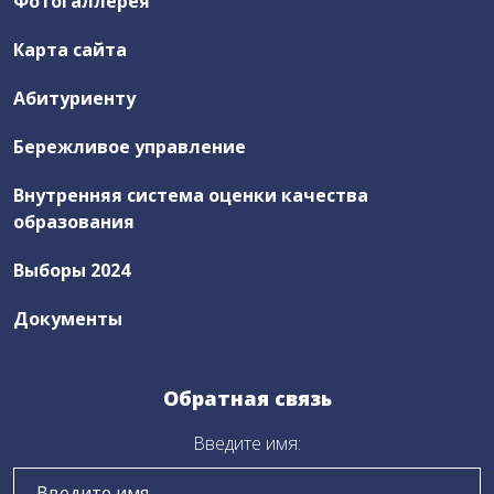
Фотогаллерея
Новости ЦОПП
Карта сайта
Абитуриенту
Выборы 2024
Правовая деятельность
Бережливое управление
Внутренняя система оценки качества
Антикоррупционная деятельность
образования
Часто задаваемые вопросы
Выборы 2024
Документы
Заказ электронного пропуска
Обратная связь
Бережливое управление
Введите имя:
Нормативные документы