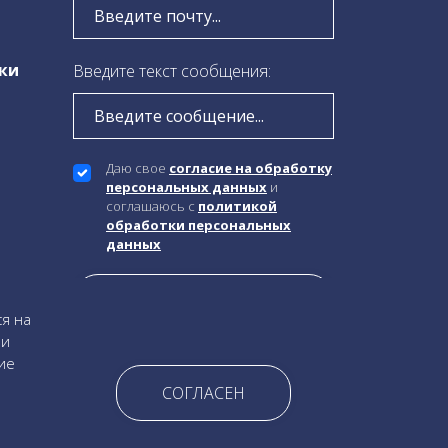
ки
Введите текст сообщения:
Даю свое
согласие на обработку
персональных данных
и
соглашаюсь c
политикой
обработки персональных
данных
ся на
 и
ие
СОГЛАСЕН