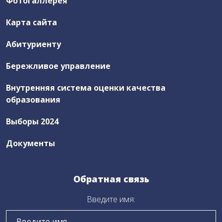
Фотогаллерея
Новости ЦОПП
Карта сайта
Абитуриенту
Выборы 2024
Правовая деятельность
Бережливое управление
Внутренняя система оценки качества
Антикоррупционная деятельность
образования
Часто задаваемые вопросы
Выборы 2024
Документы
Заказ электронного пропуска
Обратная связь
Бережливое управление
Введите имя:
Нормативные документы