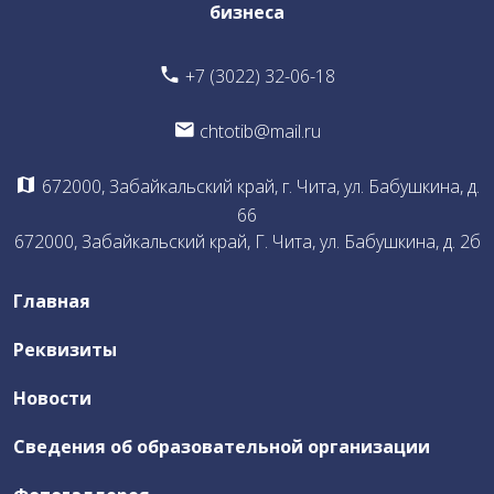
бизнеса
Общая информация о Бюро East Architect Chita
+7 (3022) 32-06-18
Документы Бюро
chtotib@mail.ru
Члены Бюро
Что предлагает Бюро
672000, Забайкальский край, г. Чита, ул. Бабушкина, д.
Участие членов Бюро
66
672000, Забайкальский край, Г. Чита, ул. Бабушкина, д. 2б
Воркшоп
Профориентационная работа со школьниками и
Главная
абитуриентами
Отчеты по деятельности Бюро
Реквизиты
Новости
Независимая оценка качества
Сведения об образовательной организации
ЦОПП ИКТ