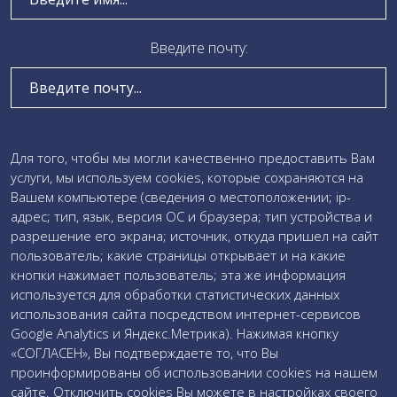
Локальные акты
Визуализация проектной деятельности
Введите почту:
Коробочные решения
Участие в мероприятиях
Проведение проверки качества образца
Введите текст сообщения:
Для того, чтобы мы могли качественно предоставить Вам
услуги, мы используем cookies, которые сохраняются на
Загружаемые документы
Вашем компьютере (сведения о местоположении; ip-
адрес; тип, язык, версия ОС и браузера; тип устройства и
Даю свое
согласие на обработку персональных данных
разрешение его экрана; источник, откуда пришел на сайт
и соглашаюсь c
политикой обработки персональных
пользователь; какие страницы открывает и на какие
данных
кнопки нажимает пользователь; эта же информация
используется для обработки статистических данных
использования сайта посредством интернет-сервисов
Google Analytics и Яндекс.Метрика). Нажимая кнопку
«СОГЛАСЕН», Вы подтверждаете то, что Вы
проинформированы об использовании cookies на нашем
сайте. Отключить cookies Вы можете в настройках своего