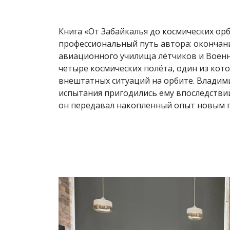
Книга «От Забайкалья до космических ор
профессиональный путь автора: окончан
авиационного училища лётчиков и Военно
четыре космических полёта, один из кот
внештатных ситуаций на орбите. Владими
испытания пригодились ему впоследствии
он передавал накопленный опыт новым 